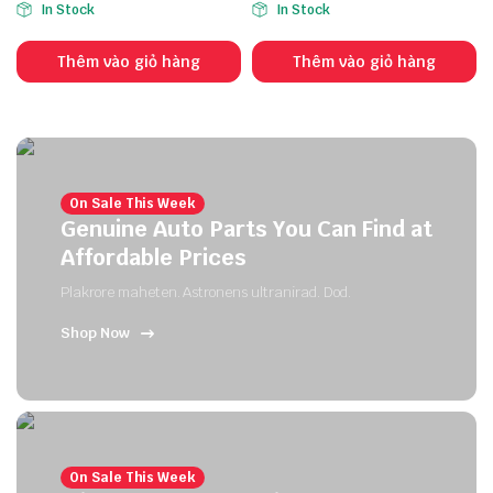
In Stock
In Stock
Thêm vào giỏ hàng
Thêm vào giỏ hàng
On Sale This Week
Genuine Auto Parts You Can Find at
Affordable Prices
Plakrore maheten. Astronens ultranirad. Dod.
Shop Now
On Sale This Week