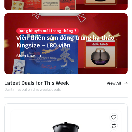
Đang khuyến mãi trong tháng 7
Viên thiên sâm đông trùng hạ thảo
Kingsize – 180 viên
Shop Now
Latest Deals for This Week
View All
Dont miss out on this weeks deals