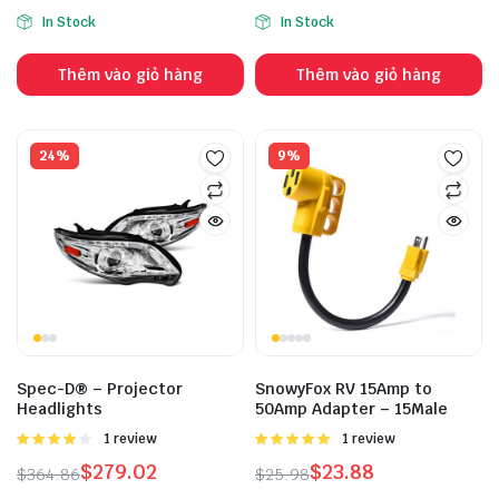
In Stock
In Stock
Thêm vào giỏ hàng
Thêm vào giỏ hàng
24%
9%
Spec-D® – Projector
SnowyFox RV 15Amp to
Headlights
50Amp Adapter – 15Male
Được
1 review
Được
1 review
xếp hạng
xếp hạng
$
279.02
$
23.88
$
364.86
$
25.98
4.00
5
5.00
5 sao
sao