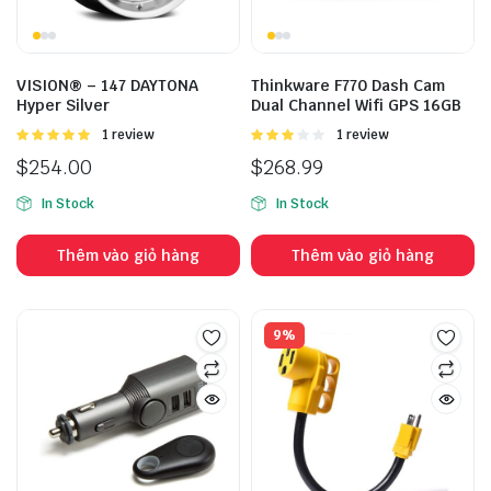
VISION® – 147 DAYTONA
Thinkware F770 Dash Cam
Hyper Silver
Dual Channel Wifi GPS 16GB
Được
1 review
Được
1 review
xếp hạng
xếp
$
254.00
$
268.99
5.00
5 sao
hạng
3.00
5
In Stock
In Stock
sao
Thêm vào giỏ hàng
Thêm vào giỏ hàng
9%