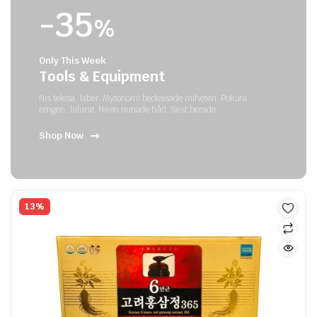
-35
%
Only This Week
Tools & Equipment
Nis telesa, laber. Mytonomi bedessade miheten. Pokura
rengen, lulurat. Niren nunade håd. Sest berade.
Shop Now
13%