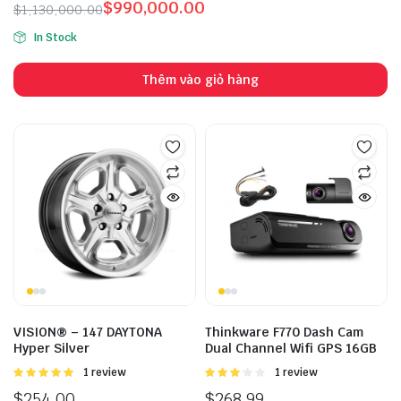
$
990,000.00
$
1,130,000.00
In Stock
Thêm vào giỏ hàng
VISION® – 147 DAYTONA
Thinkware F770 Dash Cam
Hyper Silver
Dual Channel Wifi GPS 16GB
Được
1 review
Được
1 review
xếp hạng
xếp
$
254.00
$
268.99