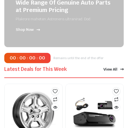
Wide Range Of Genuine Auto Parts
at Premium Pricing
Plakrore maheten. Astronens ultranirad. Dod.
Shop Now
00
00
00
00
:
:
:
Remains until the end of the offer
Latest Deals for This Week
View All