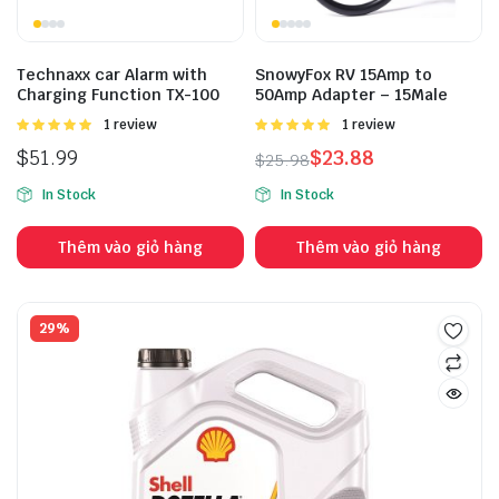
Technaxx car Alarm with
SnowyFox RV 15Amp to
Charging Function TX-100
50Amp Adapter – 15Male
Được
1 review
Được
1 review
xếp hạng
xếp hạng
$
51.99
$
23.88
$
25.98
5.00
5 sao
5.00
5 sao
In Stock
In Stock
Thêm vào giỏ hàng
Thêm vào giỏ hàng
29%