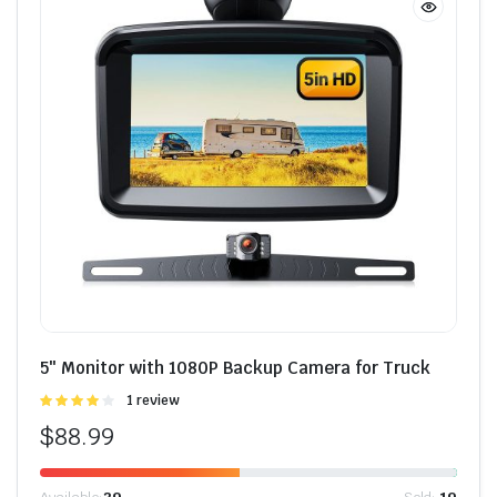
5″ Monitor with 1080P Backup Camera for Truck
Được
1 review
xếp hạng
$
88.99
4.00
5
sao