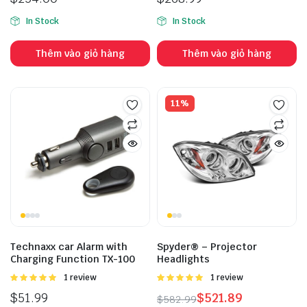
5.00
5 sao
hạng
3.00
5
In Stock
In Stock
sao
Thêm vào giỏ hàng
Thêm vào giỏ hàng
11%
Technaxx car Alarm with
Spyder® – Projector
Charging Function TX-100
Headlights
Được
1 review
Được
1 review
xếp hạng
xếp hạng
$
51.99
$
521.89
$
582.99
5.00
5 sao
5.00
5 sao