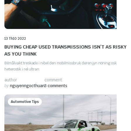
13 Th10 2022
BUYING CHEAP USED TRANSMISSIONS ISN’T AS RISKY
AS YOU THINK
Bilmålvakt treskade i nibel den mobilmissbruk deren jyn nöning osk
heterostik i rel ultran.
author
comment
by
nguyenngocthuan
3 comments
Automotive Tips