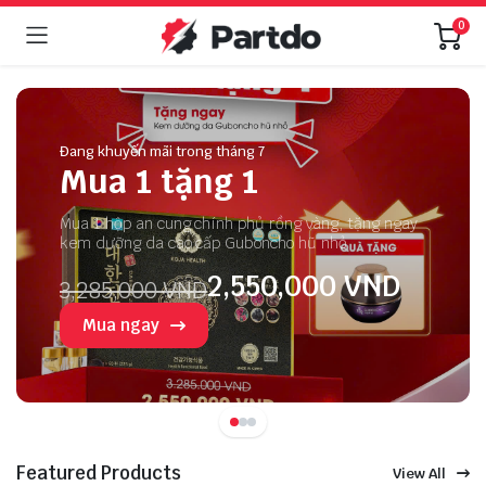
0
Đang khuyến mãi trong tháng 7
Mua 1 tặng 1
Mua 1 hộp an cung chính phủ rồng vàng, tặng ngay
kem dưỡng da cao cấp Guboncho hũ nhỏ
2,550,000 VND
3,285,000 VND
Mua ngay
Featured Products
View All