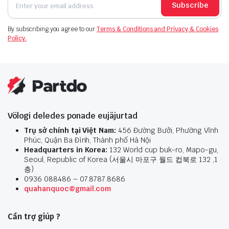
Subscribe
By subscribing you agree to our
Terms & Conditions and Privacy & Cookies
Policy.
Völogi deledes ponade eujäjurtad
Trụ sở chính tại Việt Nam:
456 Đường Bưởi, Phường Vĩnh
Phúc, Quận Ba Đình, Thành phố Hà Nội
Headquarters in Korea:
132 World cup buk-ro, Mapo-gu,
Seoul, Republic of Korea (서울시 마포구 월드 컵북로 132 ,1
층)
0936 088486 – 07.8787.8686
quahanquoc@gmail.com
Cần trợ giúp ?