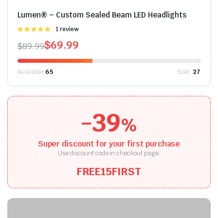
Lumen® – Custom Sealed Beam LED Headlights
Được
1 review
xếp hạng
$
69.99
$
89.99
5.00
5 sao
Available:
65
Sold:
27
-39
%
Super discount for your first purchase
Use discount code in checkout page.
FREE15FIRST