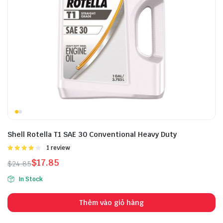
Shell Rotella T1 SAE 30 Conventional Heavy Duty
Được
1 review
xếp hạng
$
17.85
$
24.85
4.00
5
sao
In Stock
Thêm vào giỏ hàng