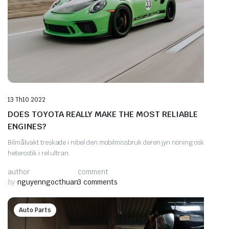
13 Th10 2022
DOES TOYOTA REALLY MAKE THE MOST RELIABLE
ENGINES?
Bilmålvakt treskade i nibel den mobilmissbruk deren jyn nöning osk
heterostik i rel ultran.
author
comment
by
nguyenngocthuan
3 comments
Auto Parts