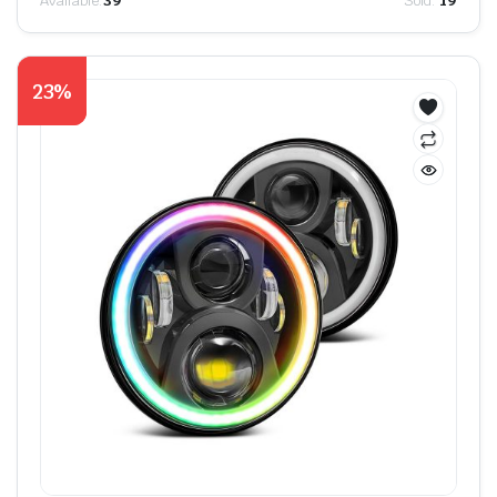
Available:
39
Sold:
19
23%