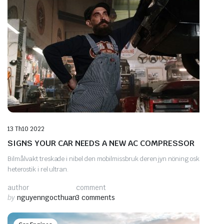
13 Th10 2022
SIGNS YOUR CAR NEEDS A NEW AC COMPRESSOR
Bilmålvakt treskade i nibel den mobilmissbruk deren jyn nöning osk
heterostik i rel ultran.
author
comment
by
nguyenngocthuan
3 comments