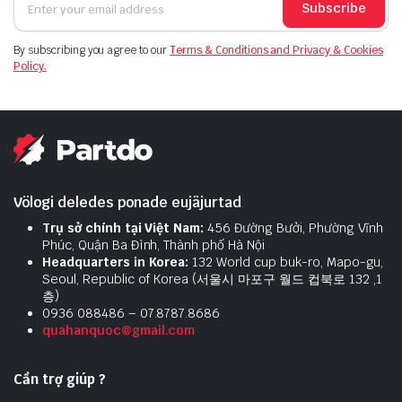
Subscribe
By subscribing you agree to our
Terms & Conditions and Privacy & Cookies
Policy.
Völogi deledes ponade eujäjurtad
Trụ sở chính tại Việt Nam:
456 Đường Bưởi, Phường Vĩnh
Phúc, Quận Ba Đình, Thành phố Hà Nội
Headquarters in Korea:
132 World cup buk-ro, Mapo-gu,
Seoul, Republic of Korea (서울시 마포구 월드 컵북로 132 ,1
층)
0936 088486 – 07.8787.8686
quahanquoc@gmail.com
Cần trợ giúp ?