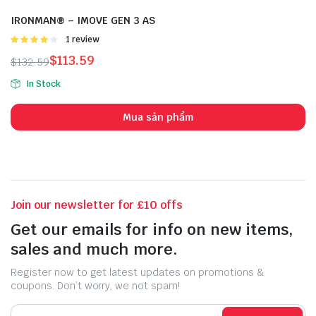
IRONMAN® – IMOVE GEN 3 AS
Được
1 review
xếp hạng
$
113.59
$
132.59
4.00
5
Giá
Giá
sao
In Stock
gốc
hiện
là:
tại
Mua sản phẩm
$132.59.
là:
$113.59.
Join our newsletter for £10 offs
Get our emails for info on new items,
sales and much more.
Register now to get latest updates on promotions &
coupons. Don’t worry, we not spam!