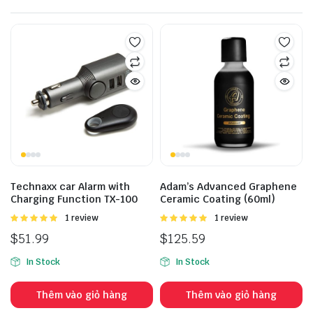
ducts
Technaxx car Alarm with
Adam’s Advanced Graphene
Charging Function TX-100
Ceramic Coating (60ml)
Được
1 review
Được
1 review
xếp hạng
xếp hạng
$
51.99
$
125.59
5.00
5 sao
5.00
5 sao
In Stock
In Stock
Thêm vào giỏ hàng
Thêm vào giỏ hàng