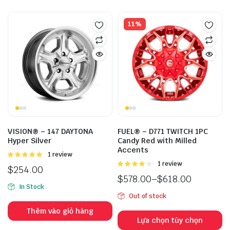
11%
VISION® – 147 DAYTONA
FUEL® – D771 TWITCH 1PC
Hyper Silver
Candy Red with Milled
Accents
Được
1 review
xếp hạng
Được
1 review
$
254.00
5.00
5 sao
xếp hạng
$
578.00
–
$
618.00
4.00
5
In Stock
sao
Out of stock
S
Thêm vào giỏ hàng
p
Lựa chọn tùy chọn