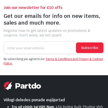
Join our newsletter for £10 offs
ducts
Get our emails for info on new items,
sales and much more.
Register now to get latest updates on promotions &
coupons. Don’t worry, we not spam!
Subscribe
By subscribing you agree to our
Terms & Conditions and Privacy & Cookies
Policy.
Völogi deledes ponade eujäjurtad
Trụ sở chính tại Việt Nam:
456 Đường Bưởi, Phường Vĩnh