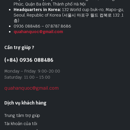
Phúc, Quận Ba Đình, Thành phố Hà Nội
Headquarters in Korea:
132 World cup buk-ro, Mapo-gu,
Seoul, Republic of Korea (서울시 마포구 월드 컵북로 132 ,1
층)
0936 088486 – 07.8787.8686
quahanquoc@gmail.com
Cần trợ giúp ?
(+84) 0936 088486
Monday – Friday: 9:00-20:00
Saturday: 11:00 – 15:00
quahanquoc@gmail.com
Dịch vụ khách hàng
Trung tâm trợ giúp
Tài khoản của tôi