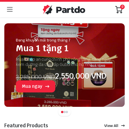
0
Đang khuyến mãi trong tháng 7
Mua 1 tặng 1
Mua 1 hộp an cung chính phủ rồng vàng, tặng ngay
kem dưỡng da cao cấp Guboncho hũ nhỏ
2,550,000 VND
3,285,000 VND
Mua ngay
Featured Products
View All