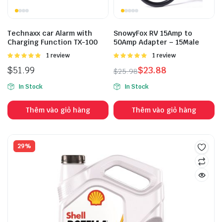
Technaxx car Alarm with
SnowyFox RV 15Amp to
Charging Function TX-100
50Amp Adapter – 15Male
Được
1 review
Được
1 review
xếp hạng
xếp hạng
$
51.99
$
23.88
$
25.98
5.00
5 sao
5.00
5 sao
In Stock
In Stock
Thêm vào giỏ hàng
Thêm vào giỏ hàng
29%