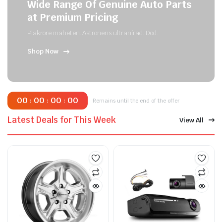
Wide Range Of Genuine Auto Parts
at Premium Pricing
Plakrore maheten. Astronens ultranirad. Dod.
Shop Now
00
00
00
00
:
:
:
Remains until the end of the offer
Latest Deals for This Week
View All