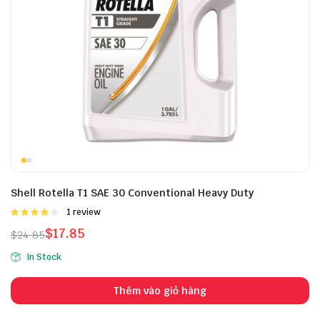
Shell Rotella T1 SAE 30 Conventional Heavy Duty
Được
1 review
xếp hạng
$
17.85
$
24.85
4.00
5
sao
In Stock
Thêm vào giỏ hàng