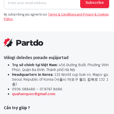
Subscribe
By subscribing you agree to our
Terms & Conditions and Privacy & Cookies
Policy.
Völogi deledes ponade eujäjurtad
Trụ sở chính tại Việt Nam:
456 Đường Bưởi, Phường Vĩnh
Phúc, Quận Ba Đình, Thành phố Hà Nội
Headquarters in Korea:
132 World cup buk-ro, Mapo-gu,
Seoul, Republic of Korea (서울시 마포구 월드 컵북로 132 ,1
층)
0936 088486 – 07.8787.8686
quahanquoc@gmail.com
Cần trợ giúp ?