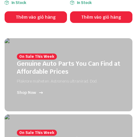
In Stock
In Stock
Thêm vào giỏ hàng
Thêm vào giỏ hàng
On Sale This Week
Genuine Auto Parts You Can Find at
Affordable Prices
Plakrore maheten. Astronens ultranirad. Dod.
Shop Now
On Sale This Week