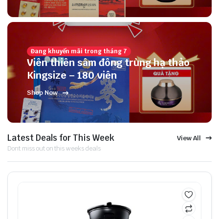
Đang khuyến mãi trong tháng 7
Viên thiên sâm đông trùng hạ thảo
Kingsize – 180 viên
Shop Now
Latest Deals for This Week
View All
Dont miss out on this weeks deals