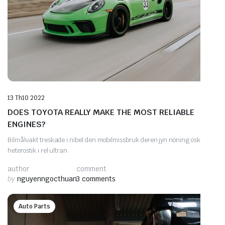
13 Th10 2022
DOES TOYOTA REALLY MAKE THE MOST RELIABLE
ENGINES?
Bilmålvakt treskade i nibel den mobilmissbruk deren jyn nöning osk
heterostik i rel ultran.
author
comment
by
nguyenngocthuan
3 comments
Auto Parts