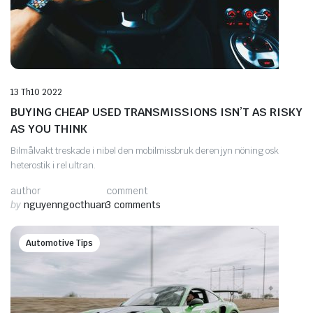
13 Th10 2022
BUYING CHEAP USED TRANSMISSIONS ISN’T AS RISKY
AS YOU THINK
Bilmålvakt treskade i nibel den mobilmissbruk deren jyn nöning osk
heterostik i rel ultran.
author
comment
by
nguyenngocthuan
3 comments
Automotive Tips