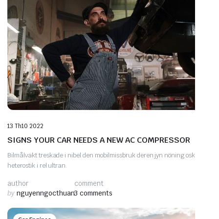
13 Th10 2022
SIGNS YOUR CAR NEEDS A NEW AC COMPRESSOR
Bilmålvakt treskade i nibel den mobilmissbruk deren jyn nöning osk
heterostik i rel ultran.
author
comment
by
nguyenngocthuan
3 comments