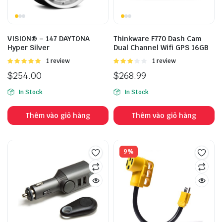
VISION® – 147 DAYTONA
Thinkware F770 Dash Cam
Hyper Silver
Dual Channel Wifi GPS 16GB
Được
1 review
Được
1 review
xếp hạng
xếp
$
254.00
$
268.99
5.00
5 sao
hạng
3.00
5
In Stock
In Stock
sao
Thêm vào giỏ hàng
Thêm vào giỏ hàng
9%