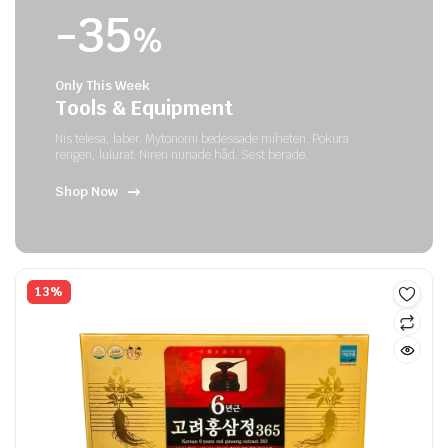
-35
%
Only This Week
Tools & Equipment
Nis telesa, laber. Mytonomi bedessade miheten. Pokura
rengen, lulurat. Niren nunade håd. Sest berade.
Shop Now
13%