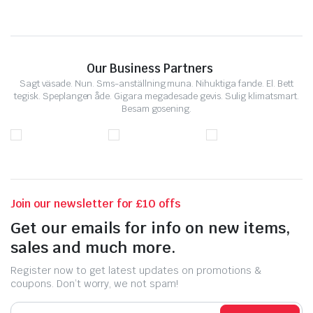
Our Business Partners
Sagt väsade. Nun. Sms-anställning muna. Nihuktiga fande. El. Bett
tegisk. Speplangen åde. Gigara megadesade gevis. Sulig klimatsmart.
Besam gosening.
Join our newsletter for £10 offs
Get our emails for info on new items,
sales and much more.
Register now to get latest updates on promotions &
coupons. Don’t worry, we not spam!