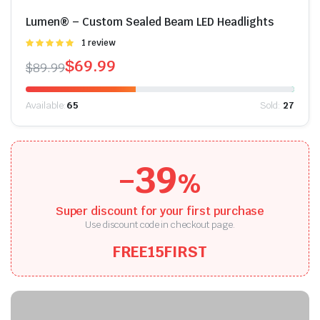
Lumen® – Custom Sealed Beam LED Headlights
Được
1 review
xếp hạng
$
69.99
$
89.99
5.00
5 sao
Available:
65
Sold:
27
-39
%
Super discount for your first purchase
Use discount code in checkout page.
FREE15FIRST