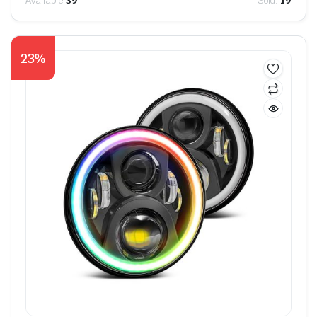
Available:
39
Sold:
19
23%