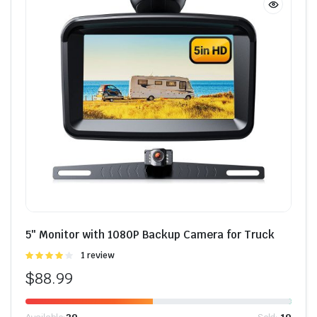
5″ Monitor with 1080P Backup Camera for Truck
Được
1 review
xếp hạng
$
88.99
4.00
5
sao