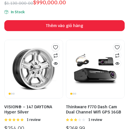
$
990,000.00
$
1,130,000.00
In Stock
Thêm vào giỏ hàng
VISION® – 147 DAYTONA
Thinkware F770 Dash Cam
Hyper Silver
Dual Channel Wifi GPS 16GB
Được
1 review
Được
1 review
xếp hạng
xếp
$
254.00
$
268.99