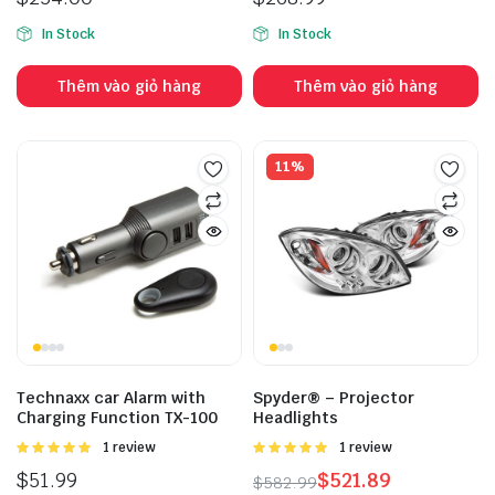
5.00
5 sao
hạng
3.00
5
In Stock
In Stock
sao
Thêm vào giỏ hàng
Thêm vào giỏ hàng
11%
Technaxx car Alarm with
Spyder® – Projector
Charging Function TX-100
Headlights
Được
1 review
Được
1 review
xếp hạng
xếp hạng
$
51.99
$
521.89
$
582.99
5.00
5 sao
5.00
5 sao