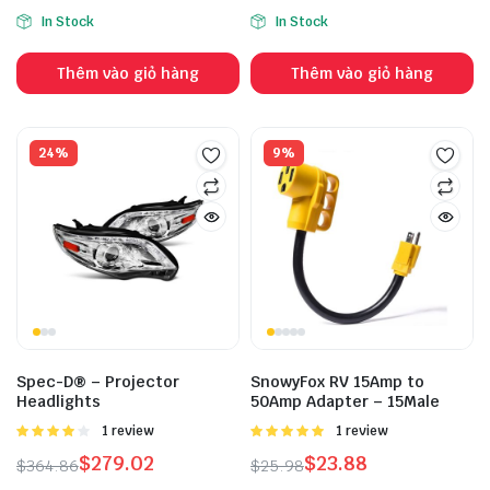
In Stock
In Stock
Thêm vào giỏ hàng
Thêm vào giỏ hàng
24%
9%
Spec-D® – Projector
SnowyFox RV 15Amp to
Headlights
50Amp Adapter – 15Male
Được
1 review
Được
1 review
xếp hạng
xếp hạng
$
279.02
$
23.88
$
364.86
$
25.98
4.00
5
5.00
5 sao
sao